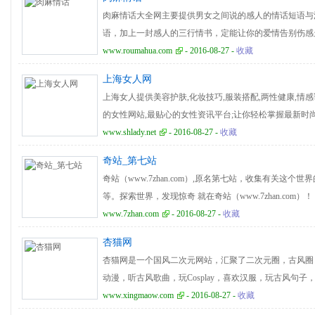
肉麻情话大全网主要提供男女之间说的感人的情话短语与
语，加上一封感人的三行情书，定能让你的爱情告别伤感
www.roumahua.com
- 2016-08-27 -
收藏
上海女人网
上海女人提供美容护肤,化妆技巧,服装搭配,两性健康,情
的女性网站,最贴心的女性资讯平台;让你轻松掌握最新时
www.shlady.net
- 2016-08-27 -
收藏
奇站_第七站
奇站（www.7zhan.com）,原名第七站，收集有关这
等。探索世界，发现惊奇 就在奇站（www.7zhan.com）！
www.7zhan.com
- 2016-08-27 -
收藏
杏猫网
杏猫网是一个国风二次元网站，汇聚了二次元圈，古风圈，汉
动漫，听古风歌曲，玩Cosplay，喜欢汉服，玩古风句
www.xingmaow.com
- 2016-08-27 -
收藏