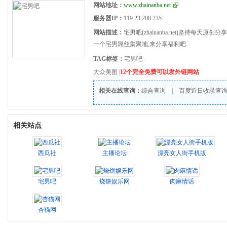
网站地址：
www.zhainanba.net
服务器IP：
119.23.208.235
网站描述：
宅男吧(zhainanba.net)坚持每天
一个宅男屌丝集聚地,来分享福利吧.
TAG标签：
宅男吧
大众美图
|
12个完全免费可以发外链网站
相关在线查询：
综合查询
|
百度近日收录查
相关站点
西瓜社
主播论坛
漂亮女人街手机版
宅男吧
烧饼娱乐网
肉麻情话
杏猫网