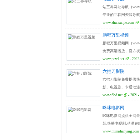
站三界网址导航（www.
专业的互联网资源导航
www.zhansanjie.com
鹏程万里视频
鹏程万里视频网（www
免费高清播放，官方视
www.pcwl.net
- 2022
六把刀影院
六把刀影院免费提供热
影、电视剧、卡通动漫
www.6bd.net
- 2021-
咪咪电影网
咪咪电影网提供全网最
影,热播电视剧,动漫
间更新,陪伴欢乐好时光
www.mimidianying.com