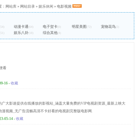
置：
网站库
»
网站目录
»
娱乐休闲
»
电影视频
动漫卡通
电子贺卡
明星美图
宠物花鸟
(54)
(64)
(0)
(72)
(2)
娱乐八卦
综合其他
(51)
(18)
(4)
随便看
09-16 -
收藏
为广大影迷提供在线播放的影视站_涵盖大量免费的VIP电视剧资源_最新上映大
动漫视频_无广告流畅高清不卡好看的电视剧完整版电影网.
23-05-14 -
收藏