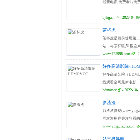
最新电影,免费看片免
bjthg.cn
- 2023-04-09
茶杯虎
茶杯虎是目前使用第二
站，与茶杯狐,51搜
影视下载，让电影搜索
www.725998.com
- 2
好多高清影院-HDMO
好多高清影院（HDM
线观看全网最新电影、
欢乐时光享受更多高清
hdmov.cc
- 2022-10-1
影渣渣
影渣渣影视(www.yi
网欢迎用户关注想看的
www.yingzhazha.com
站三界导航