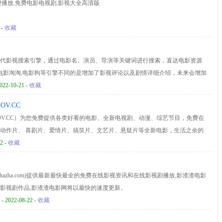
费播放,免费电影电视剧,影视大全高清版
 -
收藏
代影视搜索引擎，通过电影名、演员、导演等关键词进行搜索，直达电影资源
剧,电影淘淘,电影狗等引擎不同的是增加了影视评论以及剧情详细介绍，未来会增加
类更高效、更便捷、更精准！
022-10-21 -
收藏
V.CC
OV.CC）为您免费提供各类好看的电影、全新电视剧、动漫、综艺节目，免费在
动作片、 喜剧片、爱情片、搞笑片、文艺片、悬疑片等全新电影，生活之余的
电影的在线观看尽在我们的好多高清影院！
2 -
收藏
ngzhazha.com)提供最新最快最全的免费在线影视资讯和在线影视剧播放,影渣渣电影
影视剧作品,影渣渣电影网将以最快的速度更新。
- 2022-08-22 -
收藏