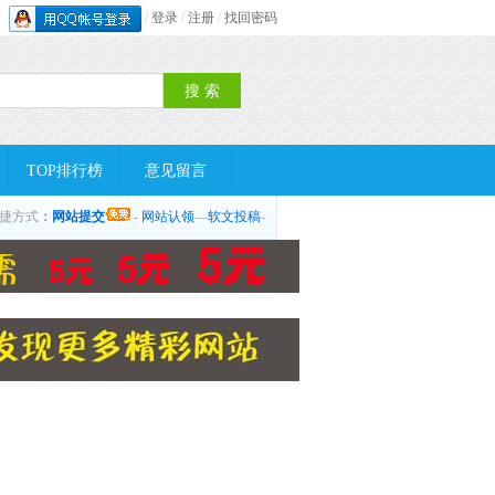
/
登录
/
注册
/
找回密码
TOP排行榜
意见留言
捷方式
：
网站提交
-
网站认领
—
软文投稿
-