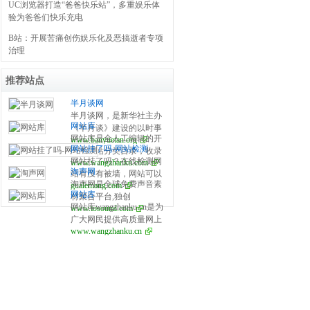
UC浏览器打造“爸爸快乐站”，多重娱乐体
验为爸爸们快乐充电
B站：开展苦痛创伤娱乐化及恶搞逝者专项
治理
推荐站点
半月谈网
半月谈网，是新华社主办
网站库
《半月谈》建设的以时事
网站库是全人工编辑的开
www.banyuetan.org
政治，时政热点，时事新
网站挂了吗-网站检测
放式网站分类目录，收录
闻，时事评论，政策解
网站挂了吗？在线检测网
www.wangzhanku.com
国内外、各行业优秀网
读，时政新闻要闻为主的
淘声网
站有没有被墙，网站可以
站，旨在为用户提供更全
大型时政专业平台，相约
淘声网是全球免费声音素
gualemang.com
检测国内、日本、美国是
面的网站分类目录检索、
网上半月谈，与您共话天
网站库
材聚合平台,独创
否可以访问，当一个网站
优秀网站参考、网站推广
下事！网站不定期开设专
网站库wangzhanku.cn是为
www.tosound.com
toSound“吐司”声音搜索引
不能访问时我们可以拿它
服务、网站黄页、网上娱
题，就某一重大时政主题
广大网民提供高质量网上
擎,搭配AudioDown智能下
来测试大概什么原因。
乐冲浪导航网站。
进行集纳式报道，最近开
www.wangzhanku.cn
娱乐冲浪导航网站，汇聚
载方案,游戏音效,影视配
设了“十八届三中全会 深化
众多高质量娱乐、工作、
乐,实地录音,节奏音源,音
改革新航标”专题，目前已
学习等网站让广大网民轻
乐样本,海量音频素材一键
上稿150多篇。此前还开设
松畅游互联网，同时面向
获取,免费个人/商业使用许
了“中国梦”、“党的群众路
广大互联网站长提供免费
可授权。
线教育实践活动”等专题。
的网址收录、免费网站收
此外，网站还设有媒体集
录、免费外链平台。