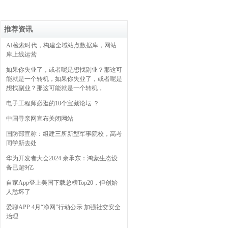
推荐资讯
AI检索时代，构建全域站点数据库，网站
库上线运营
如果你失业了，或者呢是想找副业？那这可
能就是一个转机，如果你失业了，或者呢是
想找副业？那这可能就是一个转机，
电子工程师必逛的10个宝藏论坛 ？
中国寻亲网宣布关闭网站
国防部宣称：组建三所新型军事院校，高考
同学新去处
华为开发者大会2024 余承东：鸿蒙生态设
备已超9亿
自家App登上美国下载总榜Top20，但创始
人愁坏了
爱聊APP 4月“净网”行动公示 加强社交安全
治理