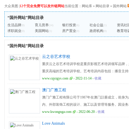
大众美图
|
12个完全免费可以发外链网站
当前位置：
网站库
»
网站目录
»
国外网站
“国外网站”网站目录
生活品牌
育儿营养
银行投资
社会公益
资讯社
(8)
(14)
(6)
(1)
求职就业
美国网站
房产置业
政府机构
教育培
(0)
(1)
(0)
(0)
“国外网站”网站目录
云之谷艺术学校
重庆云之谷艺术培训学校是重庆影视艺术培训领军品牌，
重庆高端的艺考培训学校。艺考培训内容包括：播音主持
电话：023-62520266
www.cqyzgys.com
- 2022-11-14 -
收藏
澳门广雅工程
澳门广雅工程有限公司于1987年在澳门註册成立，前身
内、外部装饰工程的设计、施工以及管理等服务。因业务发
澳门註册建造商， 同时，于2010 年成功获得「公共工
www.kwongnga.com
- 2022-06-20 -
收藏
展，广雅公司拥有2间分公司，分别是澳门高迪建筑有限
Love Animals