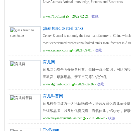
Love Animals Animal knowledge, Pictures and Resources
www.71361.net
- 2022-02-21 -
收藏
glass fused to steel tanks
Center Enamel is not only the first manufacturer in China which
most experienced professional bolted tanks manufacturer in Asi
www.cectank.com
- 2021-09-01 -
收藏
育儿网
育儿网为您全面介绍各种育儿每日一条小知识，网站内容
宝教育、母婴用品、亲子空间等知识介绍。
www.dgmmbb.com
- 2021-02-26 -
收藏
育儿科普网
育儿科普网致力于为说话晚孩子，语言发育迟缓儿童提供
升训练品牌，以及如优喜贝嘉，海氧佳儿，钙尔奇，智康
语言提升营养品牌参考。
www.yuyanfayuchihuan.net
- 2021-02-26 -
收藏
TheBump