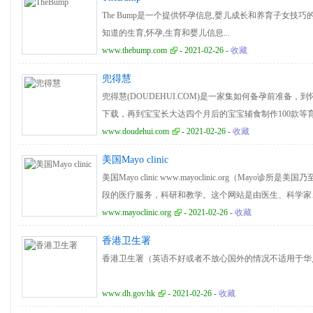
The Bump是一个提供怀孕信息,婴儿成长和养育子女
知道的生育,怀孕,生育和婴儿信息...
www.thebump.com
- 2021-02-26 -
收藏
兜得慧
兜得慧(DOUDEHUI.COM)是一家集如何备孕前准备，
下载，再到宝宝长大达四个月后的宝宝辅食制作100款等
收藏并长期关注！
www.doudehui.com
- 2021-02-26 -
收藏
美国Mayo clinic
美国Mayo clinic www.mayoclinic.org（Ma
段的医疗服务，科研和教学。这个网站是由医生、科学家
并不涉及复杂的诊断和治疗，而是对健康问题简要的介绍
www.mayoclinic.org
- 2021-02-26 -
收藏
香港卫生署
香港卫生署（英语不好或者不放心国外的情况不适用于华
www.dh.gov.hk
- 2021-02-26 -
收藏