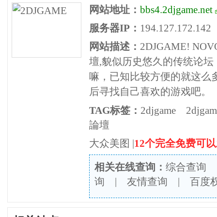
网站地址：
bbs4.2djgame.net
服务器IP：
194.127.172.142
网站描述：
2DJGAME! N
壇,貌似历史悠久的传统论
嘛，已知比较方便的就这么
后寻找自己喜欢的游戏吧。
TAG标签：
2djgame
2djg
論壇
大众美图
|
12个完全免费可
相关在线查询：
综合查询
询
|
友情查询
|
百度