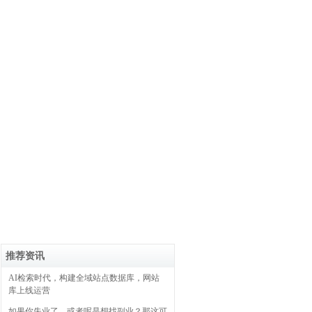
推荐资讯
AI检索时代，构建全域站点数据库，网站
库上线运营
如果你失业了，或者呢是想找副业？那这可