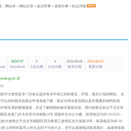
置：
网站库
»
网站目录
»
政法军事
»
使馆办事
» 站点详细
8059747
0
4
2016-09-08
2026-08-03
Rank
AlexaRank
入站次数
出站次数
收录日期
更新日期
mofat.go.kr
0.0
国驻华大使馆是专门为各位提供有关中韩之间的签证，护照，相关介绍的网站。 在
您可以找到相关的签证申请表格下载，签证办理业务流程以及所需要的材料的清
的中韩关系的新闻报道，并且了解韩国的相关最新信息。我们的签证处位于北京市
区东直门外大街亮马河南路14号 塔园外交办公大楼。联系电话为86-10-6532-
5。我们的大使馆位于北京市朝阳区亮马桥第三使馆区东方东路20号，联系电话为86-10-
00。我们的上班时间是早上的九点到下午的六点，您可以直接电话联系我们，或者登陆我