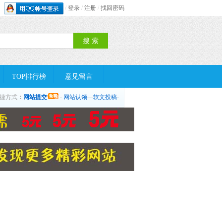
/
登录
/
注册
/
找回密码
TOP排行榜
意见留言
捷方式
：
网站提交
-
网站认领
—
软文投稿
-