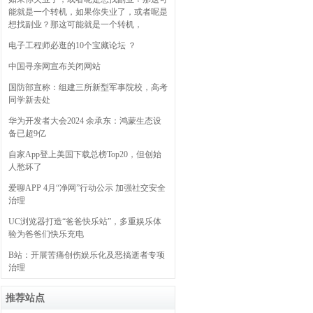
能就是一个转机，如果你失业了，或者呢是
想找副业？那这可能就是一个转机，
电子工程师必逛的10个宝藏论坛 ？
中国寻亲网宣布关闭网站
国防部宣称：组建三所新型军事院校，高考
同学新去处
华为开发者大会2024 余承东：鸿蒙生态设
备已超9亿
自家App登上美国下载总榜Top20，但创始
人愁坏了
爱聊APP 4月“净网”行动公示 加强社交安全
治理
UC浏览器打造“爸爸快乐站”，多重娱乐体
验为爸爸们快乐充电
B站：开展苦痛创伤娱乐化及恶搞逝者专项
治理
推荐站点