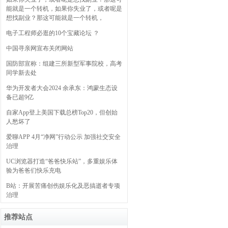
能就是一个转机，如果你失业了，或者呢是
想找副业？那这可能就是一个转机，
电子工程师必逛的10个宝藏论坛 ？
中国寻亲网宣布关闭网站
国防部宣称：组建三所新型军事院校，高考
同学新去处
华为开发者大会2024 余承东：鸿蒙生态设
备已超9亿
自家App登上美国下载总榜Top20，但创始
人愁坏了
爱聊APP 4月“净网”行动公示 加强社交安全
治理
UC浏览器打造“爸爸快乐站”，多重娱乐体
验为爸爸们快乐充电
B站：开展苦痛创伤娱乐化及恶搞逝者专项
治理
推荐站点