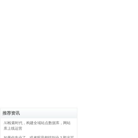
推荐资讯
AI检索时代，构建全域站点数据库，网站
库上线运营
如果你失业了，或者呢是想找副业？那这可