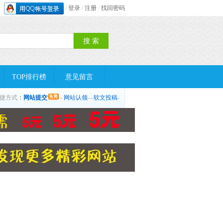
/
登录
/
注册
/
找回密码
TOP排行榜
意见留言
捷方式
：
网站提交
-
网站认领
—
软文投稿
-