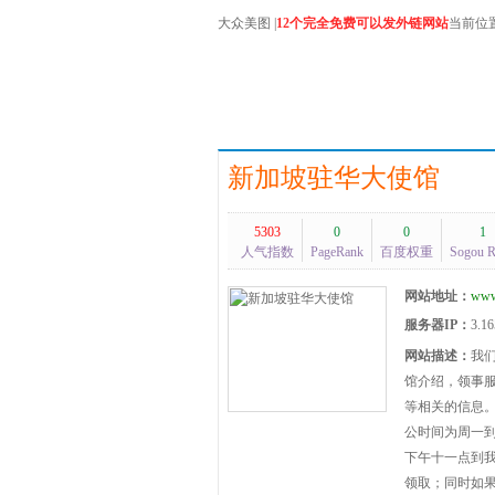
大众美图
|
12个完全免费可以发外链网站
当前位
新加坡驻华大使馆
5303
0
0
1
人气指数
PageRank
百度权重
Sogou 
网站地址：
www
服务器IP：
3.16
网站描述：
我
馆介绍，领事
等相关的信息。 
公时间为周一
下午十一点到
领取；同时如