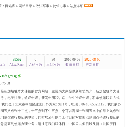
置：
网站库
»
网站目录
»
政法军事
»
使馆办事
» 站点详细
89592
0
30
2016-09-08
2026-08-06
Rank
AlexaRank
入站次数
出站次数
收录日期
更新日期
.mfa.gov.sg
5.75.58
们是新加坡驻华大使馆的官方网站，主要为大家提供新加坡简介，新加坡驻华大使
服务，电子注册，签证申请，新闻申明和讲话，学生准证申请，驻华使馆联系方式
我们位于北京市朝阳区建国门外秀水北街1号，电话：86-10-65321115，我们的办
到周五八点到十二点，十三点到下午五点。您可以再周一到周五当中的早上九点到
我们使馆进行签证的申请，同时您还可以再工作日的写物四点到四点半进行签证的
果您需要到使馆办理业务，请注意我们双休日，中国公共假日以及新加坡国庆日，