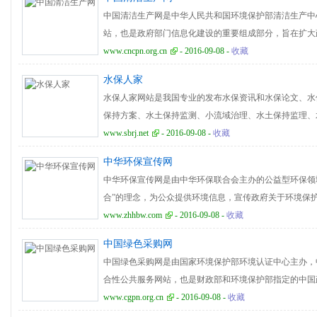
户网站，以客户的需求为中心，以独特的市场定位和深度
中国清洁生产网是中华人民共和国环境保护部清洁生产中
决方案、工艺流程、配套的图纸、施工组织设计、现场施
站，也是政府部门信息化建设的重要组成部分，旨在扩大
诚信，最专业的环保商贸平台，成为国内领先的企业电子
集和交换的智能化、无纸化、实时化；转变政府职能，推
www.cncpn.org.cn
- 2016-09-08 -
收藏
内领先的环保优质品牌产品销售平台，国内领先的使用人
理水平和工作效率，更好地服务于民；更好地开发和利用
面的产品、企业、贸易信息搜索引擎。
水保人家
关信息资源盘活，把潜在的信息开发出来，变成社会共享
水保人家网站是我国专业的发布水保资讯和水保论文、水
我们、项目成果、新闻中心、前沿地带、政策法规、通报
保持方案、水土保持监测、小流域治理、水土保持监理、
盟、联系我们等主要栏目，致力于普及清洁生产科学理论
术交流为主要内容的行业门户。水保人家网站目前设置有
www.sbrj.net
- 2016-09-08 -
收藏
布先进适用技术。同时，及时收集和反映企业、科研单位
招聘等主要栏目，致力于打造水土保持专业最优秀的网络
界的有效互动。
中华环保宣传网
中华环保宣传网是由中华环保联合会主办的公益型环保领
合”的理念，为公众提供环境信息，宣传政府关于环境保
环境保护的典型经验和环保实践；团结和聚集社会力量，
www.zhhbw.com
- 2016-09-08 -
收藏
现国家环境目标任务，加强环境保护宣传，提高公众环保
中国绿色采购网
宣传网现由各地环保、生态建设、环境灾害、环境健康、
中国绿色采购网是由国家环境保护部环境认证中心主办，
图说天下、案件追踪、低碳校园、论坛展览、专家行、专
合性公共服务网站，也是财政部和环境保护部指定的中国
交流平台和探索研究园地，以及为企业发展提供相关咨询
循“一对一的服务，百分百的满意”的服务理念，专注于
www.cgpn.org.cn
- 2016-09-08 -
收藏
角度提供环境科技和环保产业发展咨询服务。
动中国的可持续消费进程，促进政府绿色采购的实施。中