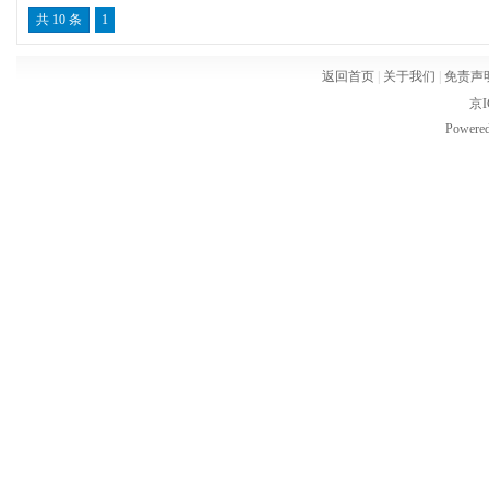
共 10 条
1
建“环境友好型和资源节约型社会”的伟大使命，旨在为
案，努力成为全球领先的绿色采购服务机构。
返回首页
|
关于我们
|
免责声
京I
Powere