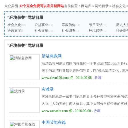
大众美图
|
12个完全免费可以发外链网站
当前位置：
网站库
»
网站目录
»
社会文化
“环境保护”网站目录
社会文化
公益事业
宗教信仰
节日民俗
历史人
(10)
(11)
(11)
(10)
语言文字
社会文献
社会调查
环境保护
社会综
(0)
(10)
(1)
(10)
“环境保护”网站目录
清洁急救网
清洁急救网是目前国内领先的一个专业清洁知识及为各行
响力的清洁行业知识管理倡导者，以“传承清洁文化，追求
清洗保洁知识库”为目标，提供与分享各类清洗保洁资料
www.clean120.com
- 2016-09-08 -
收藏
理技术，案例分析渗透各行各业。清洁急救网主要为企业
灾难录
案；为业内人士或即将步入清洗保洁行业人士提供系统培
灾难录网站是一家专门记录世界上各种典型灾难灾例的信
品采购成本，让您快速深入了解清洁行业相关的体系知识
人祸（人为灾难）两大体系，其中大部分自然带来的灾难
轻损失；人为灾难是人类疏忽或者蓄意造成的，大部分是
www.zainanlu.com
- 2016-09-08 -
收藏
争灾难、环境污染、生物灾难、气象水文、交通事故、工
中国节能在线
疫等主要栏目，旨在通过各种鲜血淋漓的灾难灾例来提示