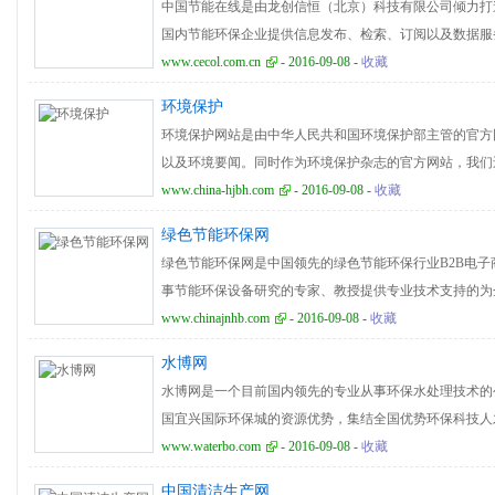
中国节能在线是由龙创信恒（北京）科技有限公司倾力打
示人们珍惜和平，爱护环境，保护我们美丽的地球。
国内节能环保企业提供信息发布、检索、订阅以及数据服
保服务工作的职能补充，充当国家节能环保事业的宣传推
www.cecol.com.cn
- 2016-09-08 -
收藏
全球，以“专注节能、服务社会”为理念，设置了资讯、
环境保护
节能行动、新能源、专题、展会、综合查询、产品平台、
环境保护网站是由中华人民共和国环境保护部主管的官方
系统等主要栏目，已成为国内节能环保领域颇具影响力的
以及环境要闻。同时作为环境保护杂志的官方网站，我们
誉。
息。对于社会广泛关注的社会环保方面的问题，我们会进
www.china-hjbh.com
- 2016-09-08 -
收藏
各种观点。为了更好地落实环境保护的政策，我们网站也
绿色节能环保网
种政策，而环保实务当中，我们也会介绍一些有关实际的
绿色节能环保网是中国领先的绿色节能环保行业B2B电
注世界其他各国，以及各个机构的环保措施，政策以及活
事节能环保设备研究的专家、教授提供专业技术支持的为
大家寻找自己需要的各种环保信息，以及环保杂志的新近
理和节能环保设备技术服务的行业门户，致力于通过对专
www.chinajnhb.com
- 2016-09-08 -
收藏
环保设备行业提供丰富的信息源，使您的决策更合理，更
水博网
色节能环保网现由供应产品、采购、招商、品牌、公司、
水博网是一个目前国内领先的专业从事环保水处理技术的
成，以信息+专业知识为服务理念和增值服务模式，其专
国宜兴国际环保城的资源优势，集结全国优势环保科技人
集中定制的数据文库、实用指南，为上网用户提供了方便
台、服务全国环保行业企业”为理念，通过企业会员、个
www.waterbo.com
- 2016-09-08 -
收藏
策者优选的基础信息资源。
给企业、个人的一个全方位环保技术沟通的平台。水博网
中国清洁生产网