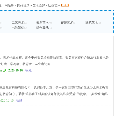
置：
网站库
»
网站目录
»
艺术爱好
»
绘画艺术
工艺美术
表演艺术
传统艺术
建筑艺术
(8)
(0)
(0)
(0)
(0)
书法篆刻
综合其他
(0)
(0)
(1)
、美术作品发布、古今中外著名绘画作品鉴赏、著名画家资料介绍及行业资讯分
爱好者、学习者、教育者、从业者访问!
om
- 2020-10-16 -
收藏
画视界教育科技有限公司，总部位于北京，是一家斥巨资打造的在线少儿美术教育
不忘教育初心，秉承“培养孩子对美的认知并使其终身受益”的使命。 “美术蛙”始终
磨每节课程，根据教育部大纲自主研发针对4--15岁孩子的线上少儿美术课程体
2020-10-16 -
收藏
习和发展的需求，形成了科学的美术教育方法和体系。课程体系进阶严谨有序，
业性，又注重互动性和趣味性，致力于打造更贴合孩子心理和生理成长曲线的在