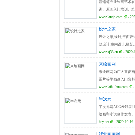
蓝铅笔专业绘画艺术在
线少儿美术课。
训、原画入门培训、绘
www.lanqb.com
- 20
设计之家
设计之家,设计,平面设计
筑设计,室内设计,摄影,
www.sj33.cn
- 2020-
来绘画网
来绘画网为广大喜爱画
图片等学画画入门资料
www.laihuihua.com
-
半次元
半次元是ACG爱好者社区
绘画和小说创作发表、二
bcy.net
- 2020-10-16 
我爱画画网