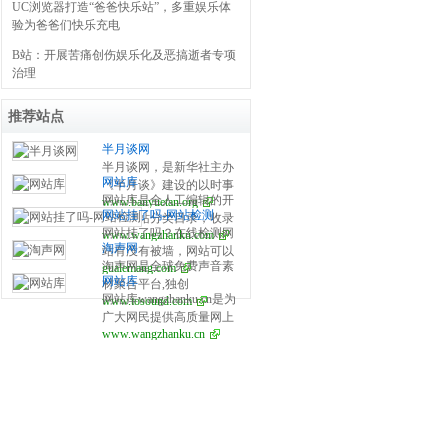
UC浏览器打造“爸爸快乐站”，多重娱乐体
验为爸爸们快乐充电
B站：开展苦痛创伤娱乐化及恶搞逝者专项
治理
推荐站点
半月谈网
半月谈网，是新华社主办
网站库
《半月谈》建设的以时事
网站库是全人工编辑的开
www.banyuetan.org
政治，时政热点，时事新
网站挂了吗-网站检测
放式网站分类目录，收录
闻，时事评论，政策解
网站挂了吗？在线检测网
www.wangzhanku.com
国内外、各行业优秀网
读，时政新闻要闻为主的
淘声网
站有没有被墙，网站可以
站，旨在为用户提供更全
大型时政专业平台，相约
淘声网是全球免费声音素
gualemang.com
检测国内、日本、美国是
面的网站分类目录检索、
网上半月谈，与您共话天
网站库
材聚合平台,独创
否可以访问，当一个网站
优秀网站参考、网站推广
下事！网站不定期开设专
网站库wangzhanku.cn是为
www.tosound.com
toSound“吐司”声音搜索引
不能访问时我们可以拿它
服务、网站黄页、网上娱
题，就某一重大时政主题
广大网民提供高质量网上
擎,搭配AudioDown智能下
来测试大概什么原因。
乐冲浪导航网站。
进行集纳式报道，最近开
www.wangzhanku.cn
娱乐冲浪导航网站，汇聚
载方案,游戏音效,影视配
设了“十八届三中全会 深化
众多高质量娱乐、工作、
乐,实地录音,节奏音源,音
改革新航标”专题，目前已
学习等网站让广大网民轻
乐样本,海量音频素材一键
上稿150多篇。此前还开设
松畅游互联网，同时面向
获取,免费个人/商业使用许
了“中国梦”、“党的群众路
广大互联网站长提供免费
可授权。
线教育实践活动”等专题。
的网址收录、免费网站收
此外，网站还设有媒体集
录、免费外链平台。