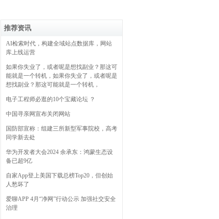
推荐资讯
AI检索时代，构建全域站点数据库，网站
库上线运营
如果你失业了，或者呢是想找副业？那这可
能就是一个转机，如果你失业了，或者呢是
想找副业？那这可能就是一个转机，
电子工程师必逛的10个宝藏论坛 ？
中国寻亲网宣布关闭网站
国防部宣称：组建三所新型军事院校，高考
同学新去处
华为开发者大会2024 余承东：鸿蒙生态设
备已超9亿
自家App登上美国下载总榜Top20，但创始
人愁坏了
爱聊APP 4月“净网”行动公示 加强社交安全
治理