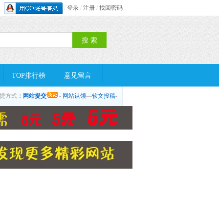
/
登录
/
注册
/
找回密码
TOP排行榜
意见留言
捷方式
：
网站提交
-
网站认领
—
软文投稿
-