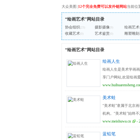
大众美图
|
12个完全免费可以发外链网站
当前位
“绘画艺术”网站目录
协会组织
摄影摄像
绘画艺术
(23)
(9)
收藏艺术
艺术鉴赏
雕塑雕刻
(0)
(0)
“绘画艺术”网站目录
绘画人生
绘画人生是美术学画画
享门户网站,欢迎绘画
www.huihuarensheng.c
美术蛙
“美术蛙”隶属于北京
机构。“美术蛙”始终
坚持科学教研，精心打
www.meishuwa.cn
- 
系，结合不同年龄段学
蓝铅笔
目标清晰明确，既具专