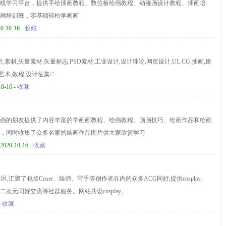
线学习平台，提供手绘插画教程、数位板绘画教程、动漫画设计教程、插画培
画培训班，零基础轻松学画画
20-10-16 -
收藏
,素材,矢量素材,矢量标志,PSD素材,工业设计,设计理论,网页设计,UI, CG,插画,建
艺术,教程,设计征集\"
10-16 -
收藏
画的朋友提供了内容丰富的学画画教程、绘画教程、画画技巧、绘画作品和绘画
，同时收集了众多名家的绘画作品图片供大家欣赏学习
 2020-10-16 -
收藏
,汇聚了包括Coser、绘师、写手等创作者在内的众多ACG同好,提供cosplay、
次元同好交流等社群服务。网站共设cosplay、
-
收藏