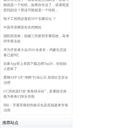
能就是一个转机，如果你失业了，或者呢是
想找副业？那这可能就是一个转机，
电子工程师必逛的10个宝藏论坛 ？
中国寻亲网宣布关闭网站
国防部宣称：组建三所新型军事院校，高考
同学新去处
华为开发者大会2024 余承东：鸿蒙生态设
备已超9亿
自家App登上美国下载总榜Top20，但创始
人愁坏了
爱聊APP 4月“净网”行动公示 加强社交安全
治理
UC浏览器打造“爸爸快乐站”，多重娱乐体
验为爸爸们快乐充电
B站：开展苦痛创伤娱乐化及恶搞逝者专项
治理
推荐站点