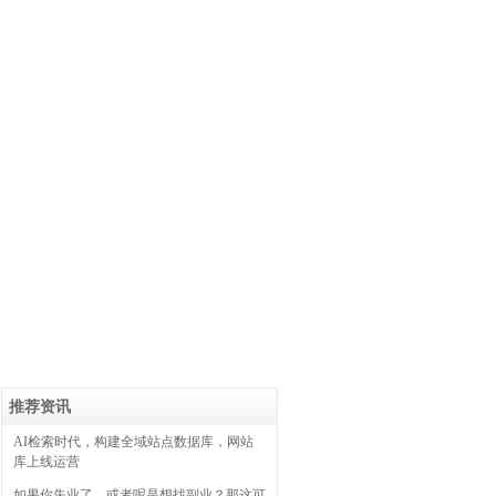
推荐资讯
AI检索时代，构建全域站点数据库，网站
库上线运营
如果你失业了，或者呢是想找副业？那这可