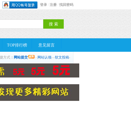
/
登录
/
注册
/
找回密码
TOP排行榜
意见留言
捷方式
：
网站提交
-
网站认领
—
软文投稿
-