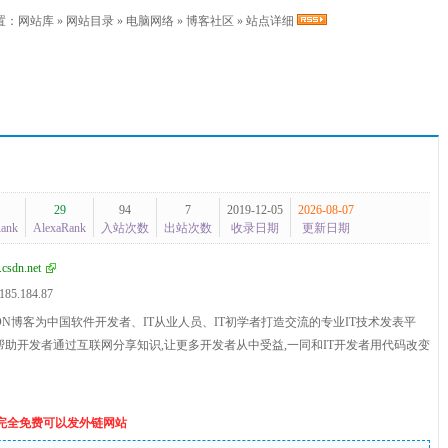
置：
网站库
»
网站目录
»
电脑网络
»
博客社区
» 站点详细
29
94
7
2019-12-05
2026-08-07
Rank
AlexaRank
入站次数
出站次数
收录日期
更新日期
.csdn.net
185.184.87
DN博客为中国软件开发者、IT从业人员、IT初学者打造交流的专业IT技术发表平
帮助开发者通过互联网分享知识,让更多开发者从中受益,一同和IT开发者用代码改变
个完全免费可以发外链网站