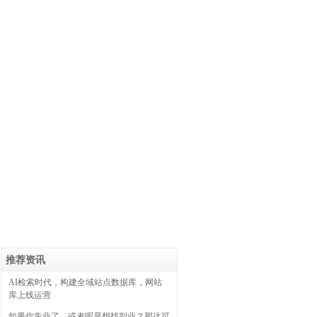
推荐资讯
AI检索时代，构建全域站点数据库，网站
库上线运营
如果你失业了，或者呢是想找副业？那这可