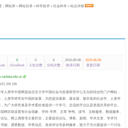
置：
网站库
»
网站目录
»
科学技术
»
社会科学
» 站点详细
0
0
0
2016-09-08
2026-08-06
Rank
AlexaRank
入站次数
出站次数
收录日期
更新日期
sachina.edu.cn
105.209.100
会学人类学中国网是由北京大学中国社会与发展研究中心主办的综合性门户网站，
学、人类学研究在中国的发展，为您提供最新、最全面、最丰富的社会学、人类学
源，为广大研究者及学术爱好者提供一个学习、交流的平台以及资源共享的平台。
国网目前设置有社会现象、学科·学界、文章·争鸣、读书、文献服务、数据服务、
会论坛、网上调查等主要栏目，主要提供论坛、博客、新闻、学术文章、学术刊
、书籍、调查数据、学界动态、发表评论等多种服务，致力于为大家提供一个讨论