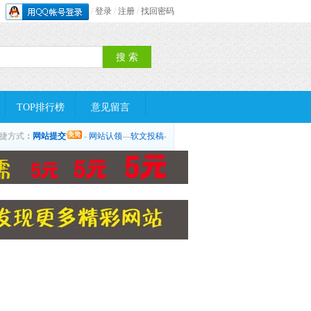
/
登录
/
注册
/
找回密码
TOP排行榜
意见留言
捷方式
：
网站提交
-
网站认领
—
软文投稿
-