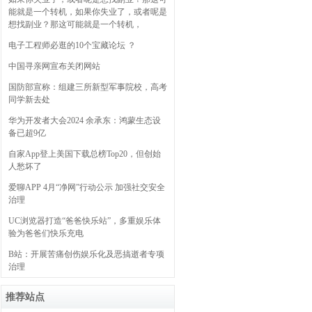
能就是一个转机，如果你失业了，或者呢是
想找副业？那这可能就是一个转机，
电子工程师必逛的10个宝藏论坛 ？
中国寻亲网宣布关闭网站
国防部宣称：组建三所新型军事院校，高考
同学新去处
华为开发者大会2024 余承东：鸿蒙生态设
备已超9亿
自家App登上美国下载总榜Top20，但创始
人愁坏了
爱聊APP 4月“净网”行动公示 加强社交安全
治理
UC浏览器打造“爸爸快乐站”，多重娱乐体
验为爸爸们快乐充电
B站：开展苦痛创伤娱乐化及恶搞逝者专项
治理
推荐站点