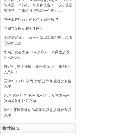
能就是一个转机，如果你失业了，或者呢是
想找副业？那这可能就是一个转机，
电子工程师必逛的10个宝藏论坛 ？
中国寻亲网宣布关闭网站
国防部宣称：组建三所新型军事院校，高考
同学新去处
华为开发者大会2024 余承东：鸿蒙生态设
备已超9亿
自家App登上美国下载总榜Top20，但创始
人愁坏了
爱聊APP 4月“净网”行动公示 加强社交安全
治理
UC浏览器打造“爸爸快乐站”，多重娱乐体
验为爸爸们快乐充电
B站：开展苦痛创伤娱乐化及恶搞逝者专项
治理
推荐站点