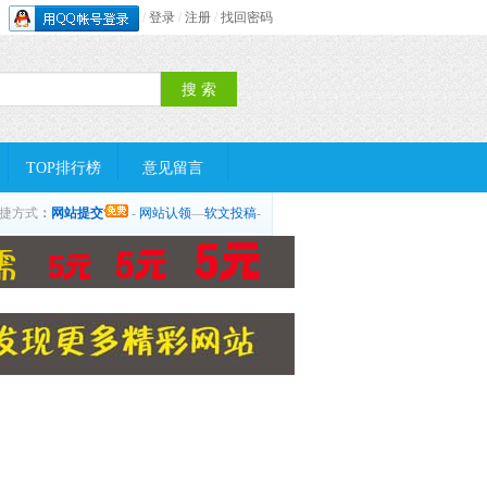
/
登录
/
注册
/
找回密码
TOP排行榜
意见留言
捷方式
：
网站提交
-
网站认领
—
软文投稿
-