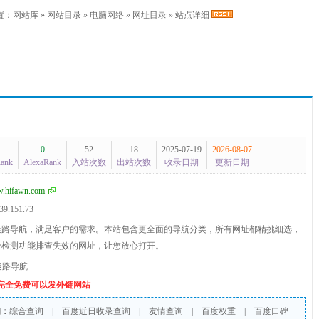
置：
网站库
»
网站目录
»
电脑网络
»
网址目录
» 站点详细
0
52
18
2025-07-19
2026-08-07
Rank
AlexaRank
入站次数
出站次数
收录日期
更新日期
.hifawn.com
39.151.73
迷路导航，满足客户的需求。本站包含更全面的导航分类，所有网址都精挑细选，
全检测功能排查失效的网址，让您放心打开。
迷路导航
个完全免费可以发外链网站
询：
综合查询
|
百度近日收录查询
|
友情查询
|
百度权重
|
百度口碑