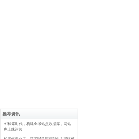
推荐资讯
AI检索时代，构建全域站点数据库，网站
库上线运营
如果你失业了，或者呢是想找副业？那这可