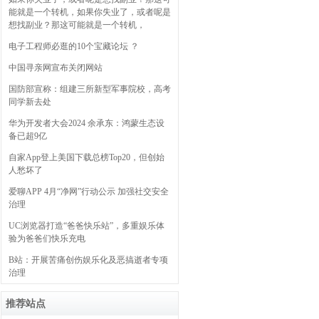
能就是一个转机，如果你失业了，或者呢是
想找副业？那这可能就是一个转机，
电子工程师必逛的10个宝藏论坛 ？
中国寻亲网宣布关闭网站
国防部宣称：组建三所新型军事院校，高考
同学新去处
华为开发者大会2024 余承东：鸿蒙生态设
备已超9亿
自家App登上美国下载总榜Top20，但创始
人愁坏了
爱聊APP 4月“净网”行动公示 加强社交安全
治理
UC浏览器打造“爸爸快乐站”，多重娱乐体
验为爸爸们快乐充电
B站：开展苦痛创伤娱乐化及恶搞逝者专项
治理
推荐站点