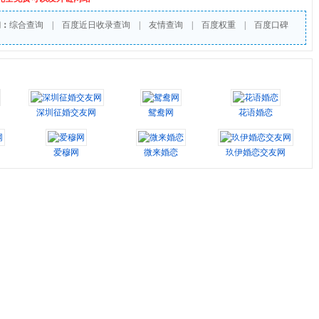
询：
综合查询
|
百度近日收录查询
|
友情查询
|
百度权重
|
百度口碑
深圳征婚交友网
鸳鸯网
花语婚恋
爱穆网
微来婚恋
玖伊婚恋交友网