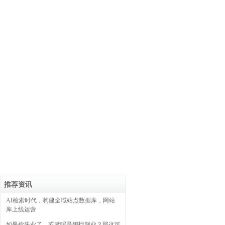
推荐资讯
AI检索时代，构建全域站点数据库，网站
库上线运营
如果你失业了，或者呢是想找副业？那这可