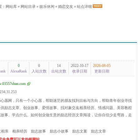
置：
网站库
»
网站目录
»
娱乐休闲
»
婚恋交友
» 站点详细
0
0
14
2022-10-17
2026-08-05
Rank
AlexaRank
入站次数
出站次数
收录日期
更新日期
.03557shan.com
234.31.253
355心愿网，只有一个小心愿，帮助迷茫的朋友找到目标与方向，帮助青年创业寻找
提供励志文章、创业故事、爱情故事、找对象交友相亲经历、情感问题、美容教程
志故事、学点什么、如何创业做生意的励志经历文章阅读，让你自信少走弯路，走
。
友相亲
相亲经历
励志故事
励志小故事
励志文案
励志文章
个完全免费可以发外链网站