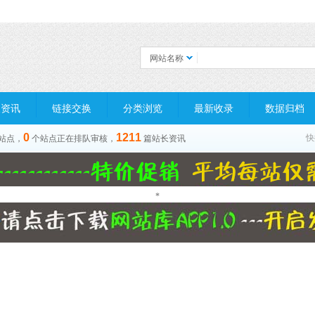
网站名称
长资讯
链接交换
分类浏览
最新收录
数据归档
0
1211
快
站点，
个站点正在排队审核，
篇站长资讯
*