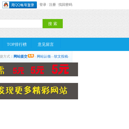
/
登录
/
注册
/
找回密码
TOP排行榜
意见留言
捷方式
：
网站提交
-
网站认领
—
软文投稿
-