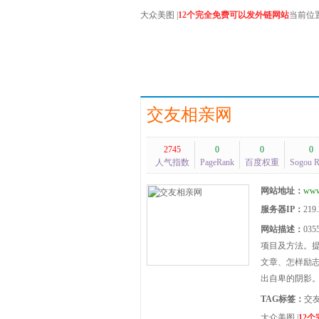
大众美图
|
12个完全免费可以发外链网站
当前位
交友相亲网
2745
0
0
0
人气指数
PageRank
百度权重
Sogou 
网站地址：
www
服务器IP：
219.
网站描述：
0
项目及方法。
文章、怎样励
出自卑的阴影
TAG标签：
交
大众美图
|
12