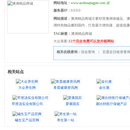
网站地址：
www.aozhoujingpin.com
服务器IP：
0.0.0.0
网站描述：
澳洲精品商城主要经营澳洲保健品、澳
洲特色物品搬到国内，打造最方便快捷、超值低廉
TAG标签：
澳洲精品商城
大众美图
|
12个完全免费可以发外链网站
相关在线查询：
综合查询
|
百度近日收录查
相关站点
大众养生网
青晨健康资讯网
金仕康
早泄汤实业有限公司
爱康国宾
康比特医疗保健产品
碱生宝产品官网
养生第一站