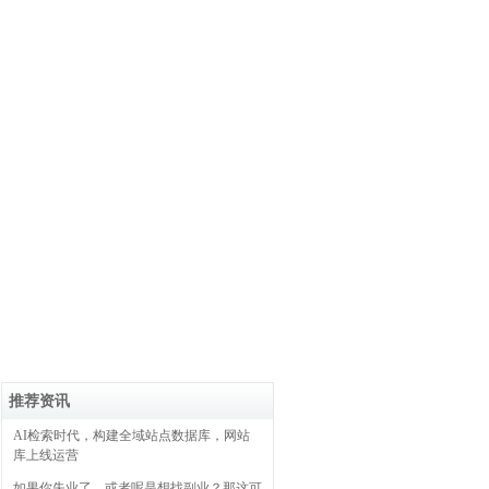
推荐资讯
AI检索时代，构建全域站点数据库，网站
库上线运营
如果你失业了，或者呢是想找副业？那这可