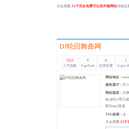
大众美图
|
12个完全免费可以发外链网站
当前位
DJ轮回舞曲网
3553
0
0
1
人气指数
PageRank
百度权重
Sogou 
网站地址：
www.
服务器IP：
95.1
网站描述：
DJ
站,dj92cc
部为mp3音质.
TAG标签：
dj
大众美图
|
12