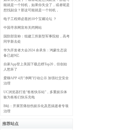
能就是一个转机，如果你失业了，或者呢是
想找副业？那这可能就是一个转机，
电子工程师必逛的10个宝藏论坛 ？
中国寻亲网宣布关闭网站
国防部宣称：组建三所新型军事院校，高考
同学新去处
华为开发者大会2024 余承东：鸿蒙生态设
备已超9亿
自家App登上美国下载总榜Top20，但创始
人愁坏了
爱聊APP 4月“净网”行动公示 加强社交安全
治理
UC浏览器打造“爸爸快乐站”，多重娱乐体
验为爸爸们快乐充电
B站：开展苦痛创伤娱乐化及恶搞逝者专项
治理
推荐站点