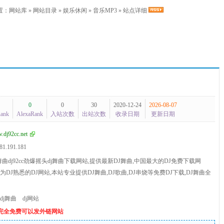
置：
网站库
»
网站目录
»
娱乐休闲
»
音乐MP3
» 站点详细
0
0
30
2020-12-24
2026-08-07
Rank
AlexaRank
入站次数
出站次数
收录日期
更新日期
dj92cc.net
81.191.181
舞曲dj92cc劲爆摇头dj舞曲下载网站,提供最新DJ舞曲,中国最大的DJ免费下载网
早已成为DJ熟悉的DJ网站,本站专业提供DJ舞曲,DJ歌曲,DJ串烧等免费DJ下载,DJ舞曲全
dj舞曲
dj网站
个完全免费可以发外链网站