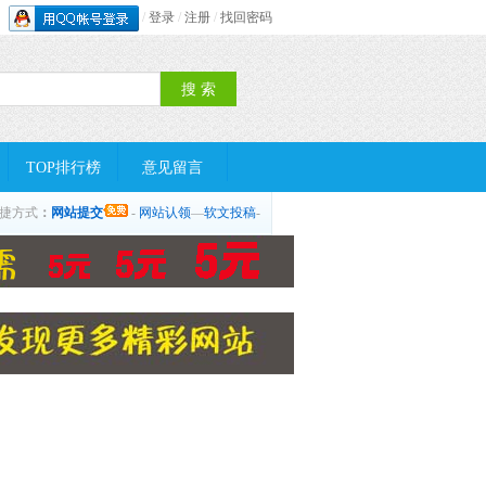
/
登录
/
注册
/
找回密码
TOP排行榜
意见留言
捷方式
：
网站提交
-
网站认领
—
软文投稿
-