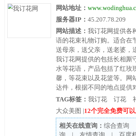
网站地址：
www.wodinghua.
服务器IP：
45.207.78.209
网站描述：
我订花网提供各
语的花束礼物订购。适合在
送母亲，送父亲，送老婆，
我订花网提供的包括长相厮
水等花语，产品包括了红玫
馨，等花束以及花篮等。网
达件，根据不同的地点提供
TAG标签：
我订花
订花
大众美图
|
12个完全免费可
相关在线查询：
综合查询
询
|
友情查询
|
百度